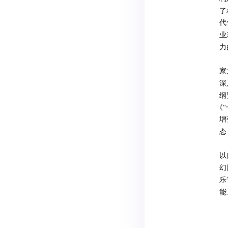
了
代
业
力
家
深
纲
《
增
态
以
幻
乐
能