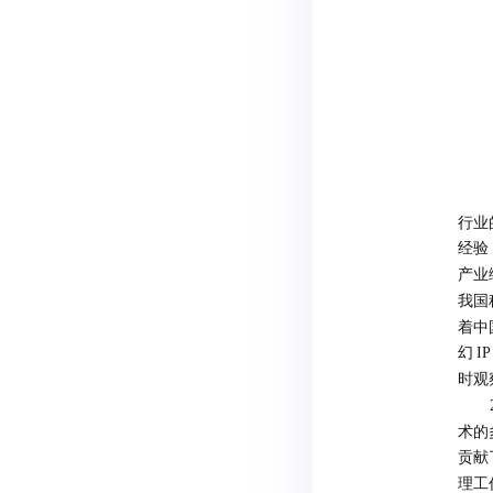
行业
经验
产业
我国
着中
幻
IP
时观
术的
贡献
理工